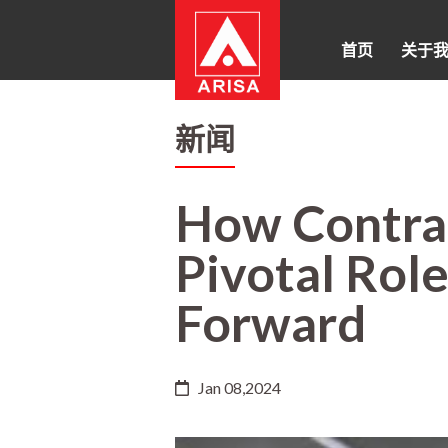
首页
关于
新闻
How Contrac
Pivotal Role
Forward
Jan 08,2024