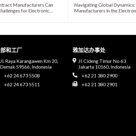
ntract Manufacturers Can
Navigating Global Dynamics: 
allenges for Electronic
Manufacturers in the Electron
总部和工厂
雅加达办事处
Jl. Raya Karangawen Km 20,
Jl. Cideng Timur No 63
Demak 59566, Indonesia
Jakarta 10160, Indonesia
+62 24 673 5508
+62 21 380 2900
+62 24 673 5511
+62 21 380 2901